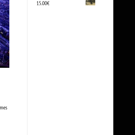
15.00
€
rmes